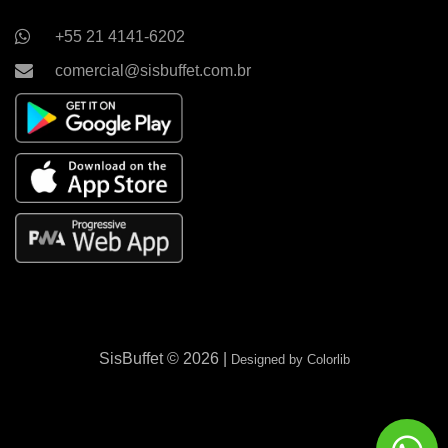
+55 21 4141-6202
comercial@sisbuffet.com.br
SisBuffet ©
2026 |
Designed by
Colorlib