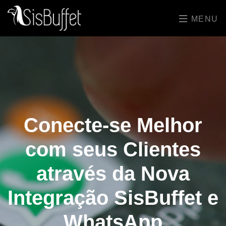
MENU
Conecte-se Melhor
com seus Clientes
através da Nova
Integração SisBuffet e
WhatsApp