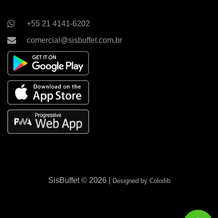
+55 21 4141-6202
comercial@sisbuffet.com.br
SisBuffet ©
2026 |
Designed by
Colorlib